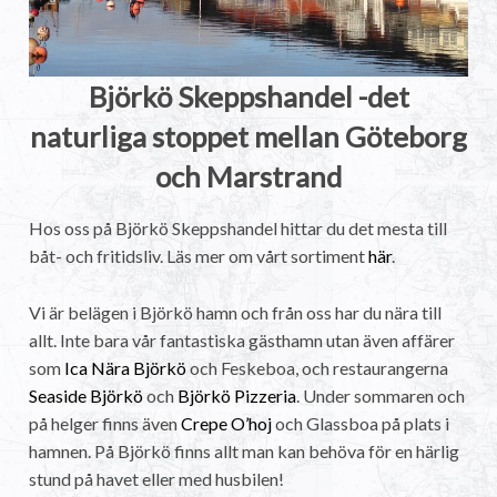
Björkö Skeppshandel -det
naturliga stoppet mellan Göteborg
och Marstrand
Hos oss på Björkö Skeppshandel hittar du det mesta till
båt- och fritidsliv. Läs mer om vårt sortiment
här
.
Vi är belägen i Björkö hamn och från oss har du nära till
allt. Inte bara vår fantastiska gästhamn utan även affärer
som
Ica Nära Björkö
och Feskeboa, och restaurangerna
Seaside Björkö
och
Björkö Pizzeria
. Under sommaren och
på helger finns även
Crepe O’hoj
och Glassboa på plats i
hamnen. På Björkö finns allt man kan behöva för en härlig
stund på havet eller med husbilen!