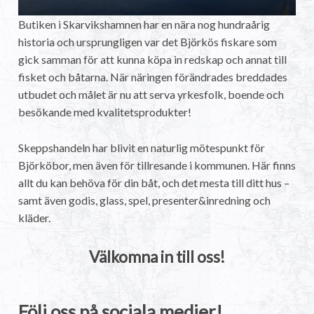
Butiken i Skarvikshamnen har en nära nog hundraårig
historia och ursprungligen var det Björkös fiskare som
gick samman för att kunna köpa in redskap och annat till
fisket och båtarna. När näringen förändrades breddades
utbudet och målet är nu att serva yrkesfolk, boende och
besökande med kvalitetsprodukter!
Skeppshandeln har blivit en naturlig mötespunkt för
Björköbor, men även för tillresande i kommunen. Här finns
allt du kan behöva för din båt, och det mesta till ditt hus –
samt även godis, glass, spel, presenter&inredning och
kläder.
Välkomna in till oss!
Följ oss på sociala medier!